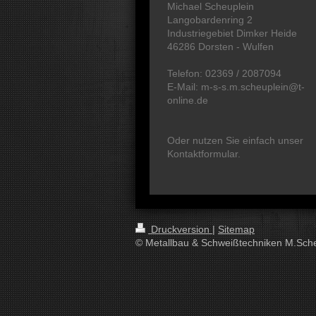
Michael Scheuplein
Langobardenring 2
Industriegebiet Dimker Heide
46286 Dorsten - Wulfen
Telefon: 02369 / 2087094
E-Mail: m-s-s.m.scheuplein@t-
online.de
Oder nutzen Sie einfach unser
Kontaktformular.
Druckversion
|
Sitemap
© Metallbau & Schweißtechniken M.Sch